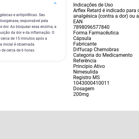
Indicações de Uso
Arflex Retard é indicado para
ésicas e antipiréticas. Seu
analgésica (contra a dor) ou an
EAN
loxigenase, responsável pela
7898096577840
e dor. Ao bloquear essa enzima, a
Forma Farmacêutica
uição da dor e da inflamação. O
Cápsula
m cerca de 15 minutos após a
Fabricante
 inicial é observada
Diffucap Chemobras
 de cerca de 6 horas.
Categoria do Medicamento
Referência
Princípio Ativo
Nimesulida
Registro MS
1043000410011
Dosagem
200mg