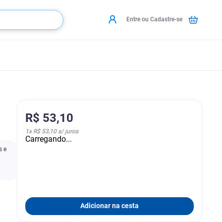
Entre ou Cadastre-se
R$
53
,
10
1
x
R$ 53,10
s/ juros
Carregando...
s e
Adicionar na cesta