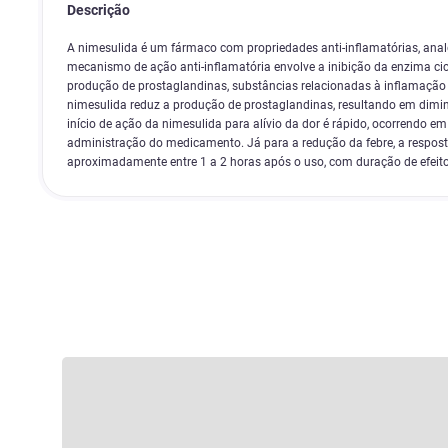
Descrição
A nimesulida é um fármaco com propriedades anti-inflamatórias, analg
mecanismo de ação anti-inflamatória envolve a inibição da enzima cic
produção de prostaglandinas, substâncias relacionadas à inflamação 
nimesulida reduz a produção de prostaglandinas, resultando em dimin
início de ação da nimesulida para alívio da dor é rápido, ocorrendo e
administração do medicamento. Já para a redução da febre, a resposta
aproximadamente entre 1 a 2 horas após o uso, com duração de efeito