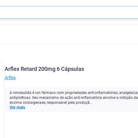
Arflex Retard 200mg 6 Cápsulas
Arflex
A nimesulida é um fármaco com propriedades anti-inflamatórias, analgésica
antipiréticas. Seu mecanismo de ação anti-inflamatória envolve a inibição da
enzima cicloxigenase, responsável pela produçã...
Ver mais