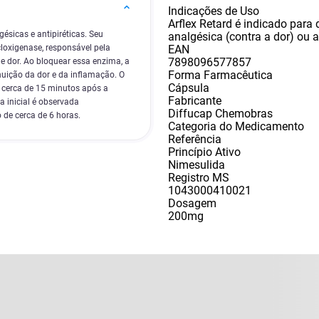
Indicações de Uso
Arflex Retard é indicado para
ésicas e antipiréticas. Seu
analgésica (contra a dor) ou an
EAN
loxigenase, responsável pela
7898096577857
e dor. Ao bloquear essa enzima, a
Forma Farmacêutica
uição da dor e da inflamação. O
Cápsula
m cerca de 15 minutos após a
Fabricante
 inicial é observada
Diffucap Chemobras
 de cerca de 6 horas.
Categoria do Medicamento
Referência
Princípio Ativo
Nimesulida
Registro MS
1043000410021
Dosagem
200mg