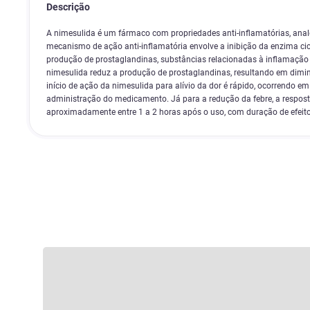
Descrição
A nimesulida é um fármaco com propriedades anti-inflamatórias, analg
mecanismo de ação anti-inflamatória envolve a inibição da enzima cic
produção de prostaglandinas, substâncias relacionadas à inflamação 
nimesulida reduz a produção de prostaglandinas, resultando em dimin
início de ação da nimesulida para alívio da dor é rápido, ocorrendo e
administração do medicamento. Já para a redução da febre, a resposta
aproximadamente entre 1 a 2 horas após o uso, com duração de efeito