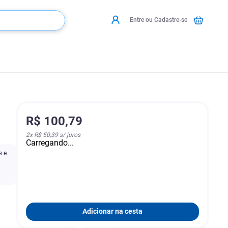
Entre ou Cadastre-se
R$
100
,
79
2
x
R$ 50,39
s/ juros
Carregando...
s e
Adicionar na cesta