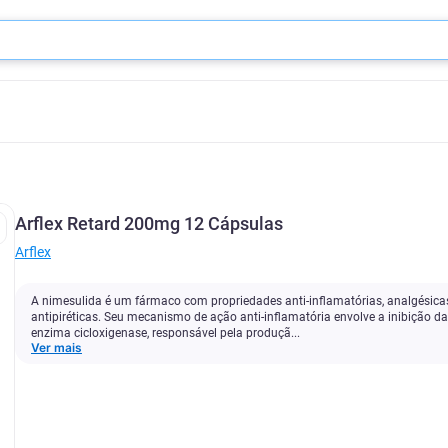
Arflex Retard 200mg 12 Cápsulas
Arflex
A nimesulida é um fármaco com propriedades anti-inflamatórias, analgésica
antipiréticas. Seu mecanismo de ação anti-inflamatória envolve a inibição da
enzima cicloxigenase, responsável pela produçã...
Ver mais