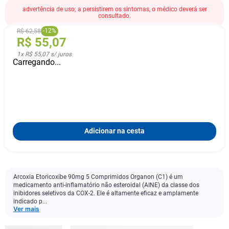
advertência de uso; a persistirem os sintomas, o médico deverá ser
consultado.
-
12
%
R$
62
,
58
R$
55
,
07
1
x
R$ 55,07
s/ juros
Carregando...
Adicionar na cesta
Arcoxia Etoricoxibe 90mg 5 Comprimidos Organon (C1) é um
medicamento anti-inflamatório não esteroidal (AINE) da classe dos
inibidores seletivos da COX-2. Ele é altamente eficaz e amplamente
indicado p...
Ver mais