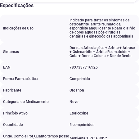
Especificações
Indicado para tratar os sintomas de
osteoartrite
,
artrite reumatoide
,
Indicações de Uso
espondilite anquilosante e para o alívio
de dores agudas pós-cirurgias
dentárias e ginecológicas abdominais
Dor nas Articulações + Artrite + Artrose
Sintomas
+ Osteoartrite + Artrite Reumatoide +
Gota + Dor na Coluna + Dor de Dente
EAN
7897337716925
Forma Farmacêutica
Comprimido
Fabricante
Organon
Categoria do Medicamento
Novo
Princípio Ativo
Etoricoxibe
Quantidade
5 comprimidos
Onde, Como e Por Quanto tempo posso
Ambiente 15°C a 30°C