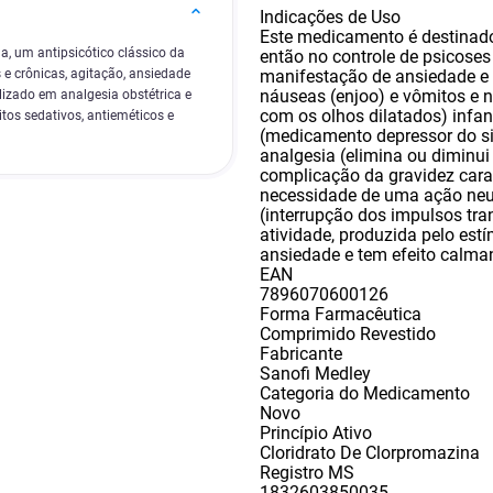
Indicações de Uso
Este medicamento é destinado
, um antipsicótico clássico da
então no controle de psicose
manifestação de ansiedade e
 e crônicas, agitação, ansiedade
náuseas (enjoo) e vômitos e 
lizado em analgesia obstétrica e
com os olhos dilatados) infan
tos sedativos, antieméticos e
(medicamento depressor do si
analgesia (elimina ou diminui
complicação da gravidez cara
necessidade de uma ação neuro
(interrupção dos impulsos tra
atividade
,
produzida pelo est
ansiedade e tem efeito calman
EAN
7896070600126
Forma Farmacêutica
Comprimido Revestido
Fabricante
Sanofi Medley
Categoria do Medicamento
Novo
Princípio Ativo
Cloridrato De Clorpromazina
Registro MS
1832603850035