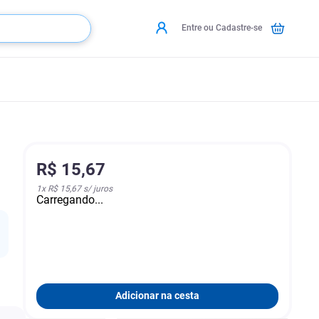
Entre ou Cadastre-se
R$
15
,
67
1
x
R$ 15,67
s/ juros
Carregando...
Adicionar na cesta