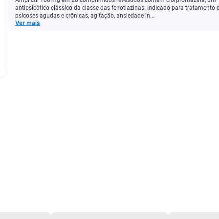
Amplictil 100 mg em 20 comprimidos revestidos contém clorpromazina, um
antipsicótico clássico da classe das fenotiazinas. Indicado para tratamento 
psicoses agudas e crônicas, agitação, ansiedade in...
Ver mais
Amplictil
R$
15
,
67
1
x
R$ 15,67
s/ juros