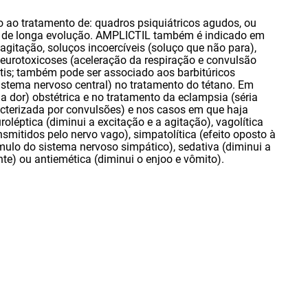
 ao tratamento de: quadros psiquiátricos agudos
,
ou
s de longa evolução. AMPLICTIL também é indicado em
 agitação
,
soluços incoercíveis (soluço que não para)
,
neurotoxicoses (aceleração da respiração e convulsão
tis; também pode ser associado aos barbitúricos
stema nervoso central) no tratamento do tétano. Em
 a dor) obstétrica e no tratamento da eclampsia (séria
cterizada por convulsões) e nos casos em que haja
léptica (diminui a excitação e a agitação)
,
vagolítica
nsmitidos pelo nervo vago)
,
simpatolítica (efeito oposto à
ímulo do sistema nervoso simpático)
,
sedativa (diminui a
te) ou antiemética (diminui o enjoo e vômito).