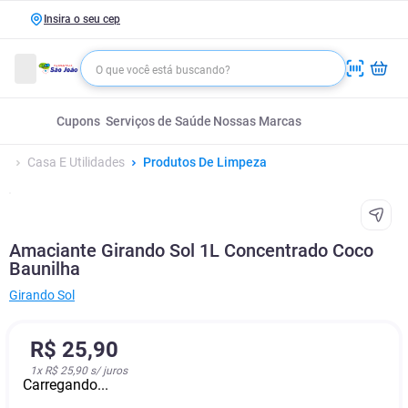
Insira o seu cep
Cupons
Serviços de Saúde
Nossas Marcas
Casa E Utilidades
Produtos De Limpeza
Amaciante Girando Sol 1L Concentrado Coco
Baunilha
Girando Sol
R$
25
,
90
1
x
R$ 25,90
s/ juros
Carregando...