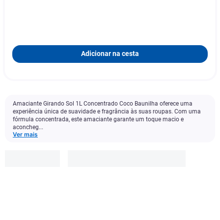
Adicionar na cesta
Amaciante Girando Sol 1L Concentrado Coco Baunilha oferece uma
experiência única de suavidade e fragrância às suas roupas. Com uma
fórmula concentrada, este amaciante garante um toque macio e
aconcheg...
Ver mais
compre 2
com