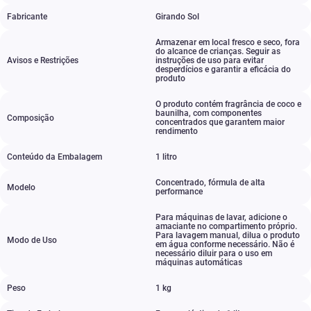
Fabricante
Girando Sol
Armazenar em local fresco e seco
,
fora
do alcance de crianças. Seguir as
Avisos e Restrições
instruções de uso para evitar
desperdícios e garantir a eficácia do
produto
O produto contém fragrância de coco e
baunilha
,
com componentes
Composição
concentrados que garantem maior
rendimento
Conteúdo da Embalagem
1 litro
Concentrado
,
fórmula de alta
Modelo
performance
Para máquinas de lavar
,
adicione o
amaciante no compartimento próprio.
Para lavagem manual
,
dilua o produto
Modo de Uso
em água conforme necessário. Não é
necessário diluir para o uso em
máquinas automáticas
Peso
1 kg