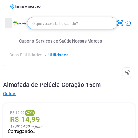
Insira o seu cep
Cupons
Serviços de Saúde
Nossas Marcas
Casa E Utilidades
Utilidades
Almofada de Pelúcia Coração 15cm
Outras
-
25
%
R$
19
,
99
R$
14
,
99
1
x
R$ 14,99
s/ juros
Carregando...