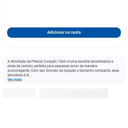
Adicionar na cesta
A Almofada de Pelúcia Coração 15cm é uma escolha encantadora e
cheia de carinho, perfeita para expressar amor de maneira
aconchegante. Com seu formato de coração e tamanho compacto, essa
almofada é id...
Ver mais
Outras
R$
19
,
99
-
25
%