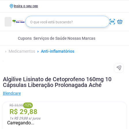
Insira o seu cep
Cupons
Serviços de Saúde
Nossas Marcas
Medicamentos
Anti-inflamatórios
Algilive Lisinato de Cetoprofeno 160mg 10
Cápsulas Liberação Prolonagada Aché
Blendcare
-
12
%
R$
33
,
95
R$
29
,
88
1
x
R$ 29,88
s/ juros
Carregando...