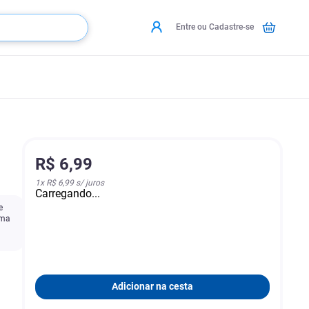
Entre ou Cadastre-se
R$
6
,
99
1
x
R$ 6,99
s/ juros
Carregando...
e
uma
Adicionar na cesta