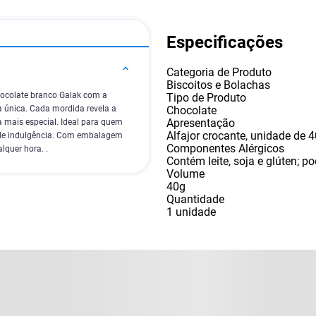
Especificações
Categoria de Produto
Biscoitos e Bolachas
hocolate branco Galak com a
Tipo de Produto
Chocolate
a única. Cada mordida revela a
Apresentação
a mais especial. Ideal para quem
Alfajor crocante
,
unidade de 
el de indulgência. Com embalagem
Componentes Alérgicos
lquer hora. .
Contém leite
,
soja e glúten; 
Volume
40g
Quantidade
1 unidade