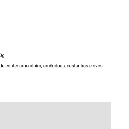
40g
pode conter amendoim
,
amêndoas
,
castanhas e ovos