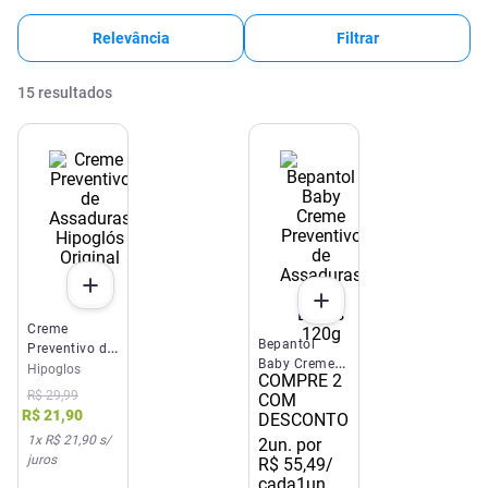
Relevância
Filtrar
15
resultados
Creme
Bepantol
Preventivo de
Baby Creme
Assaduras
Hipoglos
COMPRE 2
Preventivo de
Hipoglós
R$
29
,
99
COM
Assaduras
Original 40g
R$
21
,
90
DESCONTO
para Bebês
1
x
R$ 21,90
s/
120g
2
un. por
juros
R$
55
,
49
/
cada
1un.