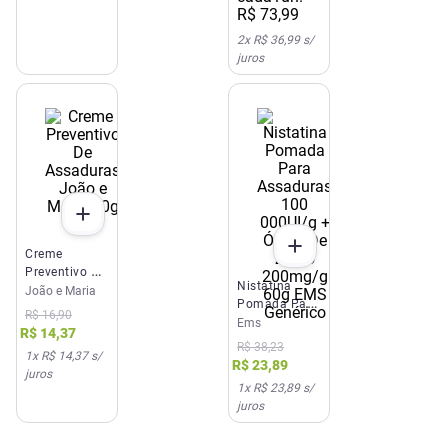
R$
73
,
99
2
x
R$ 36,99
s/
juros
Creme
Preventivo De
Nistatina
Assaduras
João e Maria
Pomada Para
João e Maria
R$
16
,
90
Assaduras
Ems
40g
R$
14
,
37
100 000UI/g
R$
38
,
23
1
x
R$ 14,37
s/
+ Óxido De
R$
23
,
89
juros
Zinco
1
x
R$ 23,89
s/
200mg/g 60g
juros
EMS Genérico