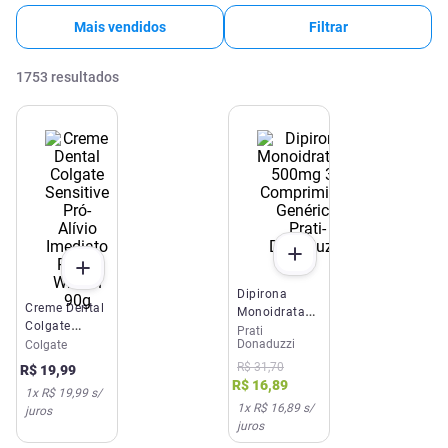
Mais vendidos
Filtrar
1753
resultados
Dipirona
Creme Dental
Monoidratada
Colgate
500mg 30
Prati
Donaduzzi
Sensitive Pró-
Colgate
Comprimidos
Alívio
Genérico
R$
31
,
70
R$
19
,
99
Imediato
Prati-
R$
16
,
89
1
x
R$ 19,99
s/
Relief Whiten
Donaduzzi
1
x
R$ 16,89
s/
juros
90g
juros