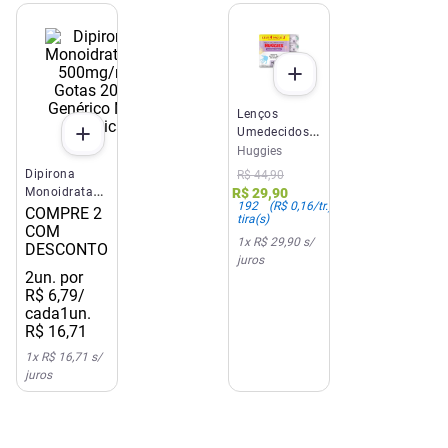
Lenços
Umedecidos
Huggies
Huggies
Rosto e Corpo
Dipirona
R$
44
,
90
Limpeza 4 x
Monoidratada
R$
29
,
90
48 Un
192
(
R$ 0,16
/tr.)
500mg/ml
COMPRE 2
tira(s)
Gotas 20ml
COM
1
x
R$ 29,90
s/
Genérico Neo
DESCONTO
juros
Química
2
un. por
R$
6
,
79
/
cada
1un.
R$
16
,
71
1
x
R$ 16,71
s/
juros