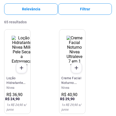
Relevância
Filtrar
65
resultados
Loção
Creme Facial
Hidratante
Noturno
Nivea Milk
Nivea
Nivea
Nivea
Pele Seca a
Ultraleve 7 em
R$
36
,
90
R$
40
,
90
Extrasseca
1 100g
R$
24
,
90
R$
29
,
90
400ml
1
x
R$ 24,90
s/
1
x
R$ 29,90
s/
juros
juros