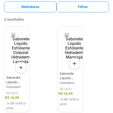
Relevância
Filtrar
2
resultados
Sabonete
Sabonete
Líquido
Líquido
Esfoliante
Hidraderm
Esfoliante
Hidraderm
Hidraderm
R$
24
,
99
Corporal
Maracujá
R$
24
,
99
R$
16
,
99
Hidraderm
180ml
R$
16
,
99
1
x
R$ 16,99
s/
Lavanda
1
x
R$ 16,99
s/
juros
180ml
juros