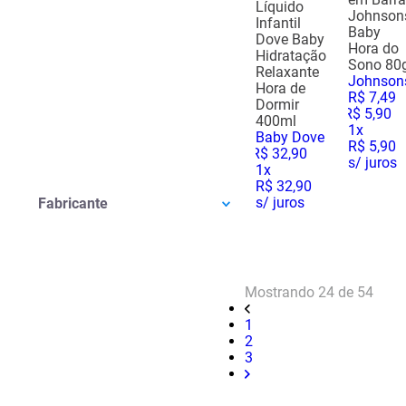
Líquido
Johnson
Pomada Para Assaduras
(
11
)
Utilidades
(
1
)
Infantil
Baby
Hidratante Infantil
(
3
)
Dove Baby
Pele E Mucosa
(
1
)
Hora do
Hidratação
Shampoo Infantil
(
2
)
Sono 80
Relaxante
Johnson
Perfumes E Colônias Infantis
(
1
)
Hora de
R$
7
,
49
Óleo Para Bebês
(
1
)
Dormir
R$
5
,
90
400ml
Lenços Umedecidos
(
1
)
1
x
Baby Dove
R$ 5,90
Inseticidas E Repelentes
(
1
)
R$
32
,
90
s/ juros
Condicionador Infantil
(
1
)
1
x
R$ 32,90
s/ juros
Fabricante
Mostrando
24 de 54
1
2
3