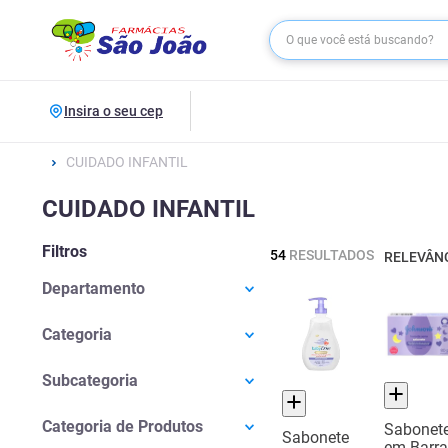
Insira o seu cep
CUIDADO INFANTIL
CUIDADO INFANTIL
Filtros
54
RESULTADOS
RELEVÂN
Departamento
Infantil E Gestante
(
35
)
Categoria
Higiene
(
17
)
Banho
(
17
)
Medicamentos
(
1
)
Subcategoria
Banho Infantil
(
17
)
Casa E Utilidades
(
1
)
Sabonetes
(
17
)
Troca De Fraldas
(
12
)
Categoria de Produtos
Sabonet
Sabonete
Sabonete Infantil
(
13
)
Cuidados Com A Pele Infantil
(
6
)
em Barra