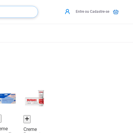
Entre ou Cadastre-se
eme
Creme