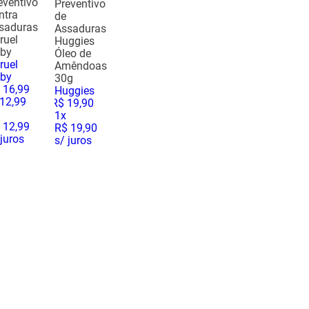
eventivo
Preventivo
ntra
de
saduras
Assaduras
ruel
Huggies
by
Óleo de
ruel
Amêndoas
by
30g
16
,
99
Huggies
12
,
99
R$
19
,
90
1
x
 12,99
R$ 19,90
 juros
s/ juros