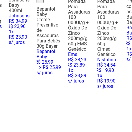
Pr
Pomada
Pomada
s
Baby
co
Para
Para
Bepantol
400ml
as
Assaduras
Assaduras
Baby
Johnsons
Ba
100
100
Creme
g
R$
34
,
99
Ba
000UI/g +
000UI/g +
Preventivo
s
R$
23
,
90
Ba
Óxido De
Óxido De
de
1
x
Ba
Zinco
Zinco
Assaduras
R$ 23,90
R$
200mg/g
200mg/g
Para Bebês
s/ juros
R$
60g EMS
60g
30g Bayer
1
x
Genérico
Cimed
Bepantol
R$
Ems
Genérico
Baby
s/
R$
38
,
23
Nistatina
R$
25
,
99
R$
23
,
89
R$
34
,
54
1
x
R$ 25,99
1
x
R$
19
,
90
s/ juros
R$ 23,89
1
x
s/ juros
R$ 19,90
s/ juros