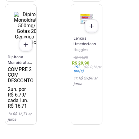
Lenços
Umedecidos
Huggies
Huggies
Rosto e Corpo
Dipirona
R$
44
,
90
Limpeza 4 x
Monoidratada
R$
29
,
90
48 Un
192
(
R$ 0,16
/tr.)
500mg/ml
COMPRE 2
tira(s)
Gotas 20ml
COM
1
x
R$ 29,90
s/
Genérico Neo
DESCONTO
juros
Química
2
un. por
R$
6
,
79
/
cada
1un.
R$
16
,
71
1
x
R$ 16,71
s/
juros