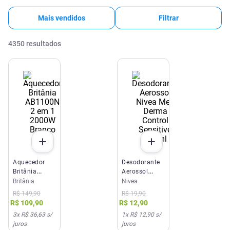
Mais vendidos
Filtrar
4350
resultados
Aquecedor
Desodorante
Britânia
Aerossol
AB1100N 2
Nivea Men
Britânia
Nivea
em 1 2000W
Derma
R$
149
,
90
R$
19
,
90
Branco 220V
Control
R$
109
,
90
R$
12
,
90
Sensitive
3
x
R$ 36,63
s/
1
x
R$ 12,90
s/
150ml
juros
juros