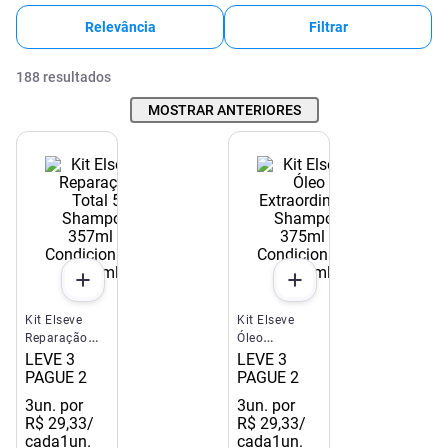
Relevância
Filtrar
188
resultados
MOSTRAR ANTERIORES
Kit Elseve
Kit Elseve
Reparação
Óleo
Total 5
Extraordinário
LEVE 3
LEVE 3
Shampoo
Shampoo
PAGUE 2
PAGUE 2
357ml +
375ml +
3
un. por
3
un. por
Condicionador
Condicionador
R$
29
,
33
/
R$
29
,
33
/
170ml
170ml
cada
1un.
cada
1un.