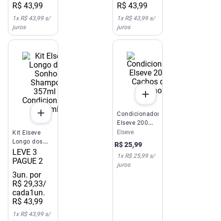
R$
43
,
99
R$
43
,
99
1
x
R$ 43,99
s/
1
x
R$ 43,99
s/
juros
juros
Condicionador
Elseve 200ml
Cachos dos
Elseve
Kit Elseve
Sonhos
Longo dos
R$
25
,
99
Sonhos
LEVE 3
1
x
R$ 25,99
s/
Shampoo
PAGUE 2
juros
357ml +
3
un. por
Condicionador
R$
29
,
33
/
170ml
cada
1un.
R$
43
,
99
1
x
R$ 43,99
s/