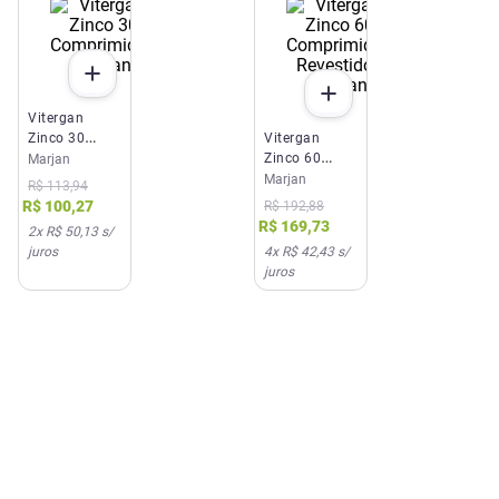
Vitergan
Zinco 30
Vitergan
Comprimidos
Zinco 60
Marjan
Marjan
Comprimidos
Marjan
R$
113
,
94
Revestidos
R$
100
,
27
R$
192
,
88
Marjan
R$
169
,
73
2
x
R$ 50,13
s/
juros
4
x
R$ 42,43
s/
juros