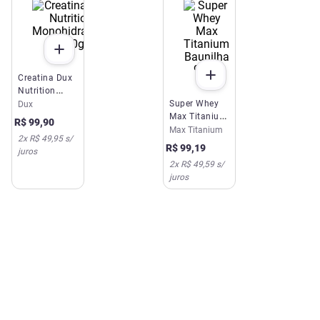
Creatina Dux
Nutrition
Monohidratada
Super Whey
Dux
300g
Max Titanium
R$
99
,
90
Baunilha
Max Titanium
2
x
R$ 49,95
s/
900g
R$
99
,
19
juros
2
x
R$ 49,59
s/
juros