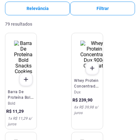
Relevância
Filtrar
79
resultados
Whey Protein
Concentrado
Barra De
Dux 900g
Dux
Proteína Bold
Chocolate
R$
239
,
90
Snacks
Bold
6
x
R$ 39,98
s/
Cookies 40g
R$
11
,
29
juros
1
x
R$ 11,29
s/
juros